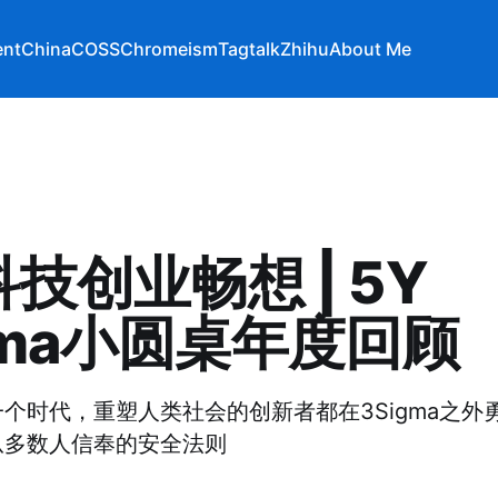
ent
ChinaCOSS
Chromeism
Tagtalk
Zhihu
About Me
技创业畅想 | 5Y
gma小圆桌年度回顾
个时代，重塑人类社会的创新者都在3Sigma之外
从多数人信奉的安全法则