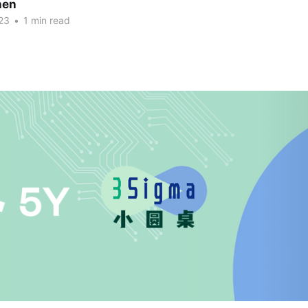
hen
23
•
1 min read