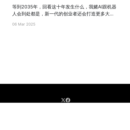
等到2035年，回看这十年发生什么，我赌AI跟机器
人会到处都是，新一代的创业者还会打造更多大疆
和DeepSeek。那时候，我们一定会庆幸自己经历
06 Mar 2025
了一个最好的vintage。
Data & privacy
Contact
Contribute →